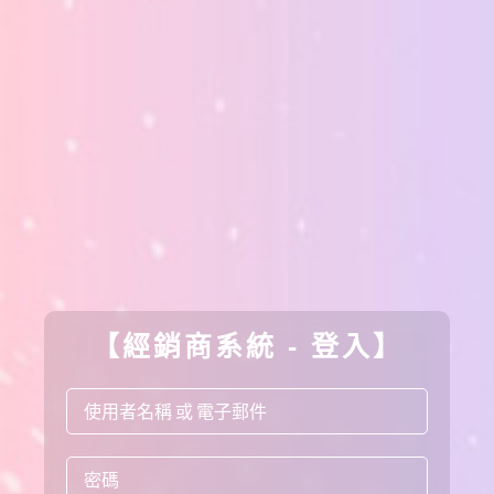
【經銷商系統 - 登入】