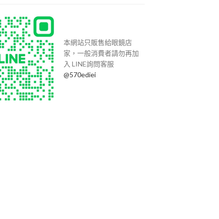
本網站只販售給眼鏡店
家，一般消費者請勿再加
入 LINE詢問客服
@570ediei
MR-8 1.61-遠視片-內鍍膜灰染色庫存(片
偏光+炫彩鏡片(片
徑65MM)
請先登
請先登入以瀏覽價格