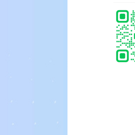
片-可內外鍍膜
異形&運動款(度數超過加價)
入以瀏覽價格
請先登入以瀏覽價格