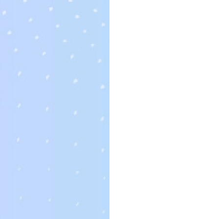
首頁
鏡片規格
訂製規格
雙光鏡片
雙光鏡片
請先登入以瀏覽價格
貨號:
47381-1
分類:
一般規格
,
訂製規格
,
鏡片-大陸廠商
,
Share