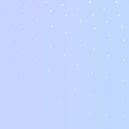
首頁
鏡框
配件
隱形眼鏡
鏡片-大陸廠商
鏡片-台灣廠商