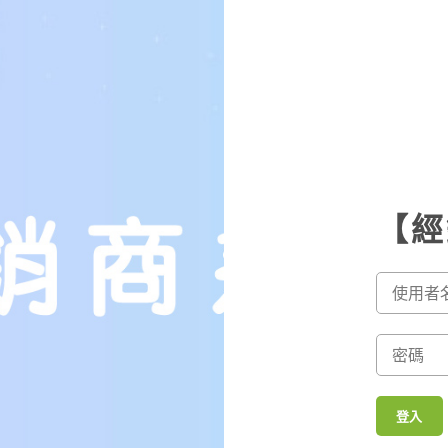
【經
SHIPPING & DELIVERY
登入