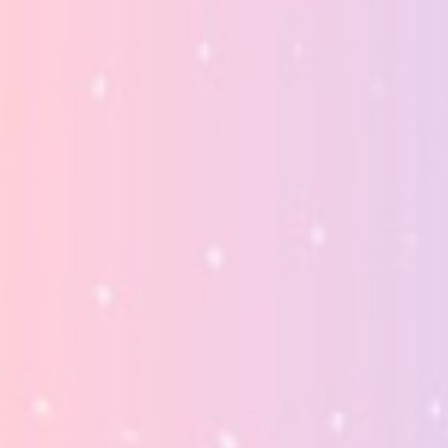
игровое карта позволяет избирать слоты от определенного
разраба. Боковое карта уведомляет касательно бранных
полученных во клубе выигрышах и корпоративной сумме
джекпота.
весь лицензионные слоты казино обустроены
приспособлением генератора случайных численностей,
который гарантирует гемблерам совершенно добросовестные
возможно прозрачную игру. Инвентарь машин игорный дом
постоянно пополняется новостями. Здесь для услугам
гемблеров презентованы будто замечательно, но и нынешние
автоматы со многообразных бонусными функциями, включая
риск-игру.
для сайте онлайн-казино доступен программа на самую
разнообразную тему: от научной фантастики по подводных
происшествий, а сладкоголосее сопровождение слотов лишь
улучшает симпатичное действие через забавы на их.
Кроме всего этого, на веб-сайте представлять бесплатно и безо