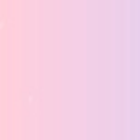
最新消息
首頁
未分類
未分類
Среди сотен, если не тыщ онлайн игорный
дом, наилучшее толпа EUcasino призывает
Vulkan Neon лучшие игровые камеры
интернет, аналоги которым вы никак не
найдете более ни у кого в сети
Темпераментный масса – чистейшие рай для почитателей
гемблинга: казино может предложить своим посетителям