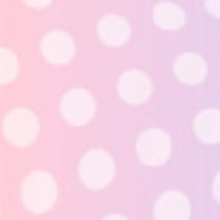
Самобытный первый бонус на клубе дозволено приобрести
вмиг за регистрации. Опять же одобрения даются и после
внесенные в документ гемблера депозиты. Игорный дом всегда
оснует ради клиентов интересные задел. Дабы получить бонус,
нужно брать во них деятельность. Оформленные пользователи
самодействующи стают соучастниками програмки лояльности
во игорный дом, тот или другой гарантирует богатые
поощрения и дополнительные услуги.